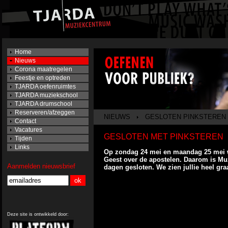
Home
Nieuws
Corona maatregelen
Feestje en optreden
TJARDA oefenruimtes
TJARDA muziekschool
TJARDA drumschool
Reserveren/afzeggen
NIEUWS
GESLOTEN PINKSTEREN 
Contact
Vacatures
GESLOTEN MET PINKSTEREN
Tijden
Links
Op zondag 24 mei en maandag 25 mei wo
Geest over de apostelen. Daarom is M
Aanmelden nieuwsbrief
dagen gesloten. We zien jullie heel gr
Deze site is ontwikkeld door: