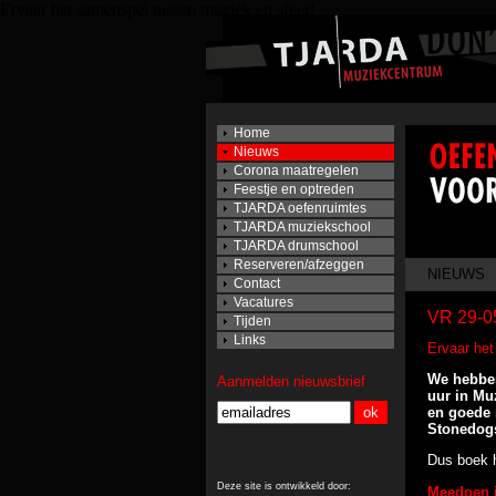
Ervaar het samenspel tussen muziek en sfeer!
Home
Nieuws
Corona maatregelen
Feestje en optreden
TJARDA oefenruimtes
TJARDA muziekschool
TJARDA drumschool
Reserveren/afzeggen
NIEUW
Contact
Vacatures
VR 29-
Tijden
Links
Ervaar het
We hebben
Aanmelden nieuwsbrief
uur in Mu
en goede 
Stonedogs
Dus boek 
Deze site is ontwikkeld door:
Meedoen i