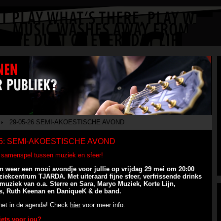
S
29-05-26 SEMI-AKOESTISCHE AVOND
05: SEMI-AKOESTISCHE AVOND
 samenspel tussen muziek en sfeer!
 weer een mooi avondje voor jullie op vrijdag 29 mei om 20:00
ziekcentrum TJARDA. Met uiteraard fijne sfeer, verfrissende drinks
muziek van o.a. Sterre en Sara, Maryo Muziek, Korte Lijn,
, Ruth Keenan en DaniqueK & de band.
het in de agenda! Check
hier
voor meer info.
ets voor jou?