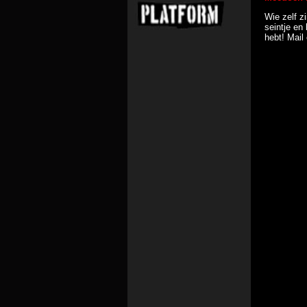
Wie zelf z
seintje en 
hebt! Mail