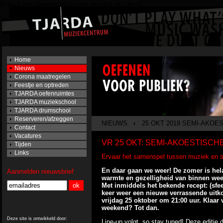
Ervaar het samenspel tussen muziek en sfeer!
Home
Nieuws
Corona maatregelen
Feestje en optreden
TJARDA oefenruimtes
TJARDA muziekschool
TJARDA drumschool
Reserveren/afzeggen
NIEUWS
25 OKT 2019 SEMI-AKOE
Contact
Vacatures
VR 25 OKT: SEMI-AKOESTISCH
Tijden
Links
Ervaar het samenspel tussen muziek en s
En daar gaan we weer! De zomer is hela
Aanmelden nieuwsbrief
warmte en gezelligheid van binnen wee
Met inmiddels het bekende recept: (sfee
keer weer een nieuwe verrassende uitk
vrijdag 25 oktober om 21:00 uur. Klaar 
weekend? Tot dan.
Deze site is ontwikkeld door:
Line-up volgt, so stay tuned! Deze editi